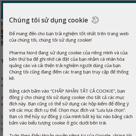
Chúng tôi sử dụng cookie
Để mang đến cho bạn trải nghiệm tốt nhất trên trang web
của chúng tôi, chúng tôi sử dụng cookie!
Welcome to Pharma Nord Health News
Pharma Nord đang sử dụng cookie của riêng mình và của
bên thứ ba để ghi nhớ cài đặt của bạn nhằm cá nhân hóa
Thank you for subscribing to Pharma Nord Health News
quảng cáo và cải thiện trải nghiệm người dùng của bạn.
Chúng tôi cũng đang đếm các trang bạn truy cập để thống
kê.
We are excited about this opportunity to communicate new kno
and preventive medicine, and occasionally an attractive offer.
Bằng cách bấm vào “CHẤP NHẬN TẤT CẢ COOKIE”, bạn
đồng ý cho chúng tôi sử dụng cookie cho tất cả các mục
As one of the leading companies within dietary supplements and
đích này. Bạn cũng có thể sử dụng các hộp kiểm để đồng ý
we at Pharma Nord keep track of the latest research and knowle
với các mục đích cụ thể. Chọn mục đích và “Lưu lựa chọn”.
Bạn có thể hủy sự đồng ý của mình bất kỳ lúc nào bằng cách
Until you receive your first newsletter we would suggest you to 
bấm vào biểu tượng cookie ở góc dưới bên trái.
collection of previous newsletters. You find our news page
here.
If you have any questions, please feel free to contact us.
Contac
Tuân theo Điều khoản quyền riêng tư của Google, chúng tôi