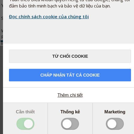
đảm bảo tính minh bạch và bảo vệ dữ liệu của bạn.
You can of course unsubscribe at any time if you do not want more 
Đọc chính sách cookie của chúng tôi
Sincerely,
Web Department
Pharma Nord
TỪ CHỐI COOKIE
CHẤP NHẬN TẤT CẢ COOKIE
Thêm chi tiết
Cần thiết
Thống kê
Marketing