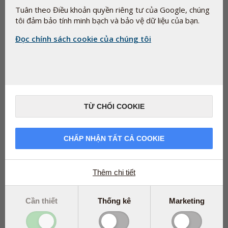
tổng hợp. Một vài ví dụ về điều này là glycerol (E-422), là
Tuân theo Điều khoản quyền riêng tư của Google, chúng
thành phần bình thường của thực phẩm và pectin (E-440),
tôi đảm bảo tính minh bạch và bảo vệ dữ liệu của bạn.
được tìm thấy tự nhiên trong trái cây và rau quả.
Đọc chính sách cookie của chúng tôi
TỪ CHỐI COOKIE
CHẤP NHẬN TẤT CẢ COOKIE
Thêm chi tiết
Cần thiết
Thống kê
Marketing