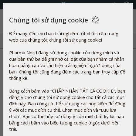
Chọn Quốc gia
Chúng tôi sử dụng cookie
Danh mục
Để mang đến cho bạn trải nghiệm tốt nhất trên trang
web của chúng tôi, chúng tôi sử dụng cookie!
Pharma Nord đang sử dụng cookie của riêng mình và
Tổng quan về thành phần
của bên thứ ba để ghi nhớ cài đặt của bạn nhằm cá nhân
hóa quảng cáo và cải thiện trải nghiệm người dùng của
Sản phẩm của chúng tôi có gì?
bạn. Chúng tôi cũng đang đếm các trang bạn truy cập để
Trong sản xuất thực phẩm chức năng và thuốc thảo dược
thống kê.
không phải lúc nào cũng có thể không sử dụng tá dược.
Bằng cách bấm vào “CHẤP NHẬN TẤT CẢ COOKIE”, bạn
Mục đích của tá dược là làm cho các hoạt chất trong viên nén
đồng ý cho chúng tôi sử dụng cookie cho tất cả các mục
và viên nang dính lại với nhau, bảo vệ chúng chống lại sự phân
đích này. Bạn cũng có thể sử dụng các hộp kiểm để đồng
hủy từ oxy trong không khí, từ vi sinh vật và từ bức xạ UV,
ý với các mục đích cụ thể. Chọn mục đích và “Lưu lựa
điều chỉnh độ đặc, cải thiện mùi vị. , làm cho chúng dễ nuốt
chọn”. Bạn có thể hủy sự đồng ý của mình bất kỳ lúc nào
hơn và trong một số trường hợp để làm cho chế phẩm trông
bằng cách bấm vào biểu tượng cookie ở góc dưới bên
hấp dẫn hơn.
trái.
Tá dược và số E không nhất thiết đồng nghĩa với hóa học