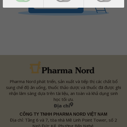
Pharma Nord phát triển, sản xuất và tiếp thị các chất bổ
sung chế độ ăn uống, thuốc thảo dược và thuốc đã được ghi
nhận lâm sàng dựa trên tài liệu, an toàn và khả dụng sinh
học tối ưu.
Địa chỉ
CÔNG TY TNHH PHARMA NORD VIỆT NAM
Địa chỉ: Tầng 6 và 7, tòa nhà Mê Linh Point Tower, số 2
Ngô Đức Kế, Phường Bến Nghé,