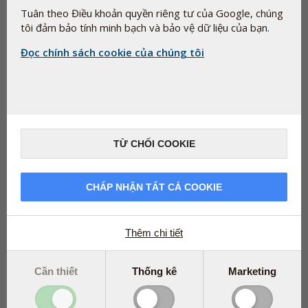
tổng hợp. Một vài ví dụ về điều này là glycerol (E-422), là
Tuân theo Điều khoản quyền riêng tư của Google, chúng
thành phần bình thường của thực phẩm và pectin (E-440),
tôi đảm bảo tính minh bạch và bảo vệ dữ liệu của bạn.
được tìm thấy tự nhiên trong trái cây và rau quả.
Đọc chính sách cookie của chúng tôi
TỪ CHỐI COOKIE
CHẤP NHẬN TẤT CẢ COOKIE
Thêm chi tiết
Cần thiết
Thống kê
Marketing