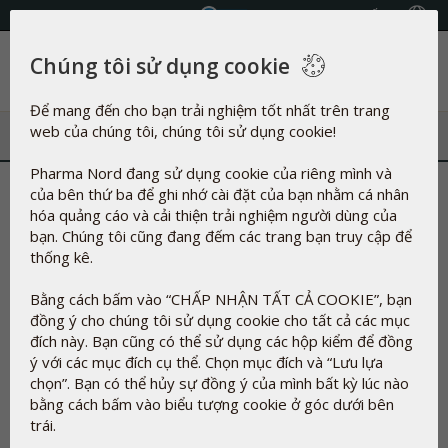
Chọn Quốc gia
Chúng tôi sử dụng cookie
Danh mục
Để mang đến cho bạn trải nghiệm tốt nhất trên trang
web của chúng tôi, chúng tôi sử dụng cookie!
Pharma Nord đang sử dụng cookie của riêng mình và
Tổng quan về thành phần
của bên thứ ba để ghi nhớ cài đặt của bạn nhằm cá nhân
hóa quảng cáo và cải thiện trải nghiệm người dùng của
Sản phẩm của chúng tôi có gì?
bạn. Chúng tôi cũng đang đếm các trang bạn truy cập để
Trong sản xuất thực phẩm chức năng và thuốc thảo dược
thống kê.
không phải lúc nào cũng có thể không sử dụng tá dược.
Bằng cách bấm vào “CHẤP NHẬN TẤT CẢ COOKIE”, bạn
Mục đích của tá dược là làm cho các hoạt chất trong viên nén
đồng ý cho chúng tôi sử dụng cookie cho tất cả các mục
và viên nang dính lại với nhau, bảo vệ chúng chống lại sự phân
đích này. Bạn cũng có thể sử dụng các hộp kiểm để đồng
hủy từ oxy trong không khí, từ vi sinh vật và từ bức xạ UV,
ý với các mục đích cụ thể. Chọn mục đích và “Lưu lựa
điều chỉnh độ đặc, cải thiện mùi vị. , làm cho chúng dễ nuốt
chọn”. Bạn có thể hủy sự đồng ý của mình bất kỳ lúc nào
hơn và trong một số trường hợp để làm cho chế phẩm trông
bằng cách bấm vào biểu tượng cookie ở góc dưới bên
hấp dẫn hơn.
trái.
Tá dược và số E không nhất thiết đồng nghĩa với hóa học