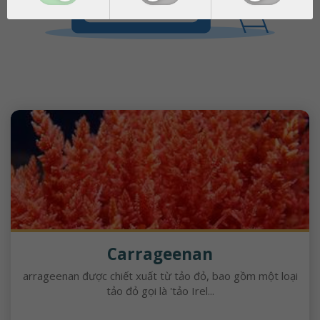
Carrageenan
arrageenan được chiết xuất từ ​​tảo đỏ, bao gồm một loại
tảo đỏ gọi là 'tảo Irel...