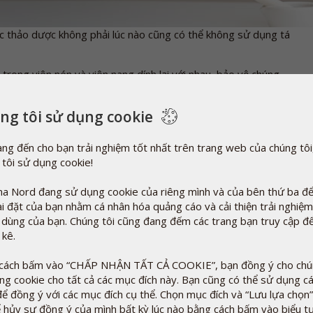
 thảo dược không phải lúc nào cũng có thể không sử dụng tá
 trong viên nén và viên nang dính lại với nhau, bảo vệ chúng
từ vi sinh vật và từ bức xạ UV, điều chỉnh độ đặc, cải thiện
 một số trường hợp để làm cho chế phẩm trông hấp dẫn hơn.
ng tôi sử dụng cookie
ới hóa học tổng hợp. Một vài ví dụ về điều này là glycerol (E-
 và pectin (E-440), được tìm thấy tự nhiên trong trái cây và
ng đến cho bạn trải nghiệm tốt nhất trên trang web của chúng tôi
 tôi sử dụng cookie!
a Nord đang sử dụng cookie của riêng mình và của bên thứ ba để
ài đặt của bạn nhằm cá nhân hóa quảng cáo và cải thiện trải nghiệm
 dùng của bạn. Chúng tôi cũng đang đếm các trang bạn truy cập đ
 kê.
cách bấm vào “CHẤP NHẬN TẤT CẢ COOKIE”, bạn đồng ý cho chún
ng cookie cho tất cả các mục đích này. Bạn cũng có thể sử dụng c
để đồng ý với các mục đích cụ thể. Chọn mục đích và “Lưu lựa chọn”
ể hủy sự đồng ý của mình bất kỳ lúc nào bằng cách bấm vào biểu 