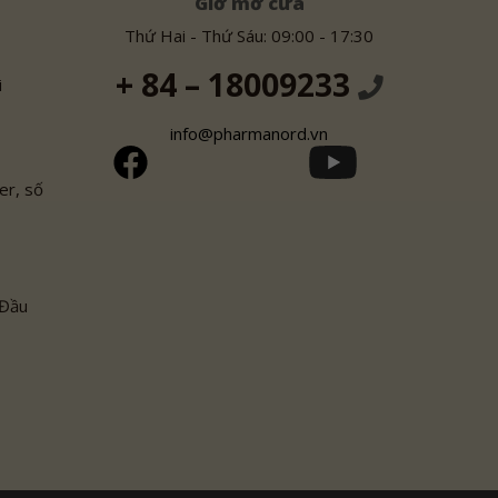
Giờ mở cửa
Thứ Hai - Thứ Sáu: 09:00 - 17:30
+ 84 – 18009233
i
info@pharmanord.vn
er, số
 Đầu