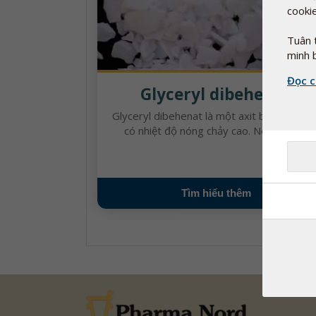
cookie
Tuân 
minh 
Đọc c
Glyceryl dibehenat
Glyceryl dibehenat là một axit béo bão hò
có nhiệt độ nóng chảy cao. Nó là hỗn ...
Tìm hiểu thêm