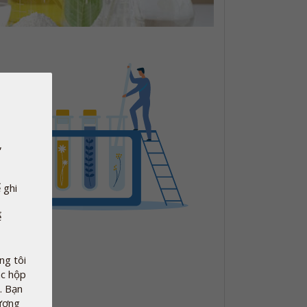
,
 ghi
ể
g tôi
ác hộp
. Bạn
tượng