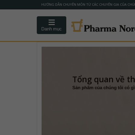
HƯỚNG DẪN CHUYÊN MÔN TỪ CÁC CHUYÊN GIA CỦA CHÚ
Danh mục
Tổng quan về t
Sản phẩm của chúng tôi có g