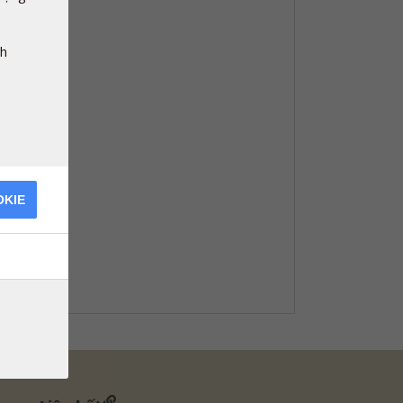
nh
OKIE