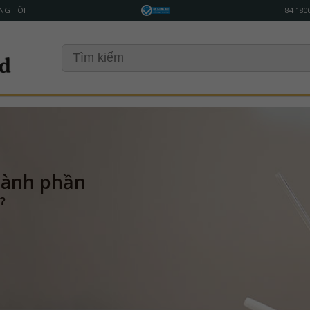
NG TÔI
84 180
hành phần
ì?