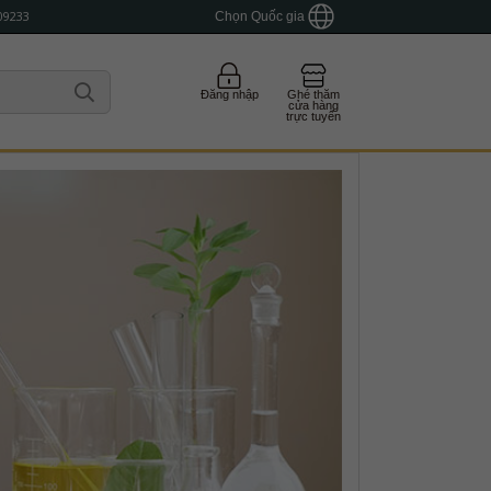
09233
Chọn Quốc gia
Đăng nhập
Ghé thăm
cửa hàng
trực tuyến