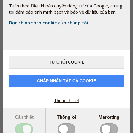
tổng hợp. Một vài ví dụ về điều này là glycerol (E-422), là
Tuân theo Điều khoản quyền riêng tư của Google, chúng
thành phần bình thường của thực phẩm và pectin (E-440),
tôi đảm bảo tính minh bạch và bảo vệ dữ liệu của bạn.
được tìm thấy tự nhiên trong trái cây và rau quả.
Đọc chính sách cookie của chúng tôi
TỪ CHỐI COOKIE
CHẤP NHẬN TẤT CẢ COOKIE
Thêm chi tiết
Cần thiết
Thống kê
Marketing