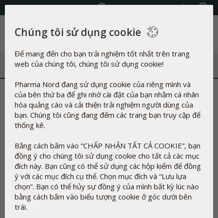
Chọn Quốc gia
Chúng tôi sử dụng cookie
Danh mục
Để mang đến cho bạn trải nghiệm tốt nhất trên trang
web của chúng tôi, chúng tôi sử dụng cookie!
Pharma Nord đang sử dụng cookie của riêng mình và
Tổng quan về thành phần
của bên thứ ba để ghi nhớ cài đặt của bạn nhằm cá nhân
hóa quảng cáo và cải thiện trải nghiệm người dùng của
Sản phẩm của chúng tôi có gì?
bạn. Chúng tôi cũng đang đếm các trang bạn truy cập để
Trong sản xuất thực phẩm chức năng và thuốc thảo dược
thống kê.
không phải lúc nào cũng có thể không sử dụng tá dược.
Bằng cách bấm vào “CHẤP NHẬN TẤT CẢ COOKIE”, bạn
Mục đích của tá dược là làm cho các hoạt chất trong viên nén
đồng ý cho chúng tôi sử dụng cookie cho tất cả các mục
và viên nang dính lại với nhau, bảo vệ chúng chống lại sự phân
đích này. Bạn cũng có thể sử dụng các hộp kiểm để đồng
hủy từ oxy trong không khí, từ vi sinh vật và từ bức xạ UV,
ý với các mục đích cụ thể. Chọn mục đích và “Lưu lựa
điều chỉnh độ đặc, cải thiện mùi vị. , làm cho chúng dễ nuốt
chọn”. Bạn có thể hủy sự đồng ý của mình bất kỳ lúc nào
hơn và trong một số trường hợp để làm cho chế phẩm trông
bằng cách bấm vào biểu tượng cookie ở góc dưới bên
hấp dẫn hơn.
trái.
Tá dược và số E không nhất thiết đồng nghĩa với hóa học