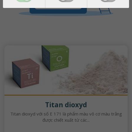
Titan dioxyd
Titan dioxyd với số E 171 là phẩm màu vô cơ màu trắng
được chiết xuất từ ​​​​các...