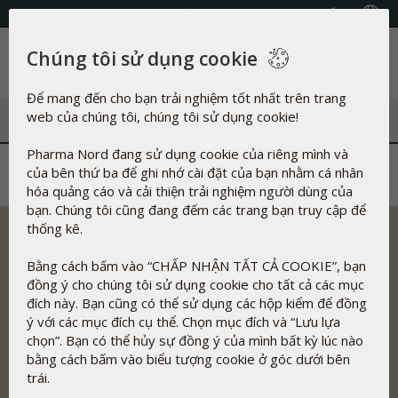
Chọn Quốc gia
Chúng tôi sử dụng cookie
Danh mục
Để mang đến cho bạn trải nghiệm tốt nhất trên trang
web của chúng tôi, chúng tôi sử dụng cookie!
Pharma Nord đang sử dụng cookie của riêng mình và
của bên thứ ba để ghi nhớ cài đặt của bạn nhằm cá nhân
hóa quảng cáo và cải thiện trải nghiệm người dùng của
bạn. Chúng tôi cũng đang đếm các trang bạn truy cập để
thống kê.
Bằng cách bấm vào “CHẤP NHẬN TẤT CẢ COOKIE”, bạn
đồng ý cho chúng tôi sử dụng cookie cho tất cả các mục
Pharma Nord phát triển, sản xuất và tiếp thị các chất bổ
đích này. Bạn cũng có thể sử dụng các hộp kiểm để đồng
sung chế độ ăn uống, thuốc thảo dược và thuốc đã được ghi
ý với các mục đích cụ thể. Chọn mục đích và “Lưu lựa
nhận lâm sàng dựa trên tài liệu, an toàn và khả dụng sinh
chọn”. Bạn có thể hủy sự đồng ý của mình bất kỳ lúc nào
học tối ưu.
bằng cách bấm vào biểu tượng cookie ở góc dưới bên
Địa chỉ
trái.
CÔNG TY TNHH PHARMA NORD VIỆT NAM