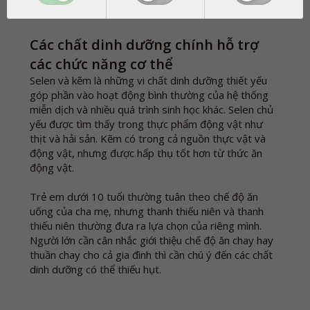
Các chất dinh dưỡng chính hỗ trợ
các chức năng cơ thể
Selen và kẽm là những vi chất dinh dưỡng thiết yếu
góp phần vào hoạt động bình thường của hệ thống
miễn dịch và nhiều quá trình sinh học khác. Selen chủ
yếu được tìm thấy trong thực phẩm động vật như
thịt và hải sản. Kẽm có trong cả nguồn thực vật và
động vật, nhưng được hấp thụ tốt hơn từ thức ăn
động vật.
Trẻ em dưới 10 tuổi thường tuân theo chế độ ăn
uống của cha mẹ, nhưng thanh thiếu niên và thanh
thiếu niên thường đưa ra lựa chọn của riêng mình.
Người lớn cần cân nhắc giới thiệu chế độ ăn chay hay
thuần chay cho cả gia đình thì cần chú ý đến các chất
dinh dưỡng có thể thiếu hụt.