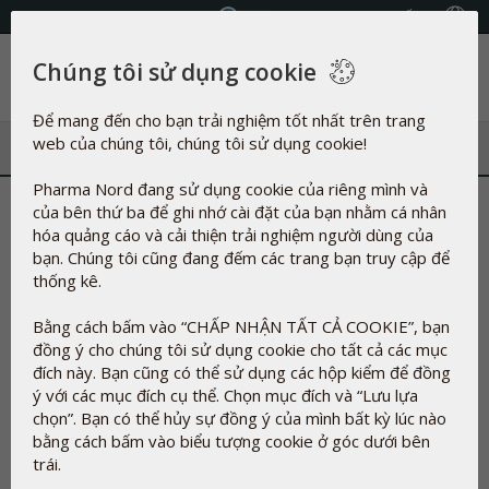
Chọn Quốc gia
Chúng tôi sử dụng cookie
Danh mục
Để mang đến cho bạn trải nghiệm tốt nhất trên trang
web của chúng tôi, chúng tôi sử dụng cookie!
Pharma Nord đang sử dụng cookie của riêng mình và
Cạm bẫy dinh dưỡng của chế
của bên thứ ba để ghi nhớ cài đặt của bạn nhằm cá nhân
hóa quảng cáo và cải thiện trải nghiệm người dùng của
độ ăn không thịt
bạn. Chúng tôi cũng đang đếm các trang bạn truy cập để
thống kê.
17-03-2026
Bằng cách bấm vào “CHẤP NHẬN TẤT CẢ COOKIE”, bạn
đồng ý cho chúng tôi sử dụng cookie cho tất cả các mục
đích này. Bạn cũng có thể sử dụng các hộp kiểm để đồng
ý với các mục đích cụ thể. Chọn mục đích và “Lưu lựa
Cạm bẫy dinh dưỡng của chế độ ăn
chọn”. Bạn có thể hủy sự đồng ý của mình bất kỳ lúc nào
bằng cách bấm vào biểu tượng cookie ở góc dưới bên
không thịt
trái.
Cả trẻ em và người lớn đều có thể có nguy cơ nhận