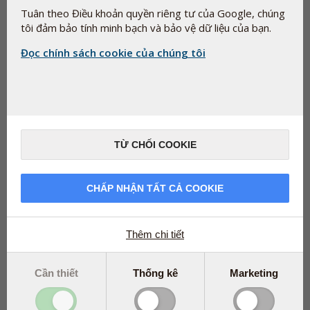
được quá ít vi chất dinh dưỡng như selen và kẽm khi
Tuân theo Điều khoản quyền riêng tư của Google, chúng
theo chế độ ăn chay hoặc thuần chay.
tôi đảm bảo tính minh bạch và bảo vệ dữ liệu của bạn.
Một nghiên cứu gần đây1 trên 342 người trẻ tuổi cho
Đọc chính sách cookie của chúng tôi
thấy sự khác biệt đáng kể trong việc hấp thụ vi chất
dinh dưỡng tùy thuộc vào thói quen ăn uống của họ.
Người ăn chay có hàm lượng selen ít hơn và sự hấp
thụ kẽm thấp hơn so với người ăn đa dạng thức ăn.
Nghiên cứu đã được công bố trên Tạp chí Dinh
dưỡng Châu Âu vào tháng 06.2025
TỪ CHỐI COOKIE
CHẤP NHẬN TẤT CẢ COOKIE
Thêm chi tiết
Cần thiết
Thống kê
Marketing