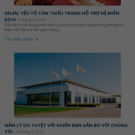
SELEN: YẾU TỐ CÒN THIẾU TRONG HỖ TRỢ HỆ MIỄN
DỊCH
2 tháng 10, 2023
Việc hỗ trợ hệ thống miễn dịch của bạn luôn luôn quan trọng nhưng nó
thậm chí còn trở nên quan trọng...
Tìm hiểu thêm
NĂM LÝ DO TUYỆT VỜI KHIẾN BẠN GẮN BÓ VỚI CHÚNG
TÔI
19 tháng 9, 2023