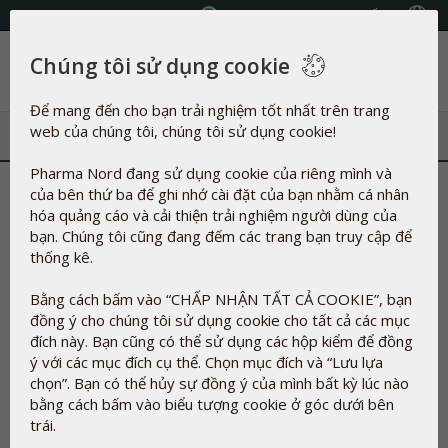
Chọn Quốc gia
Chúng tôi sử dụng cookie
Danh mục
Để mang đến cho bạn trải nghiệm tốt nhất trên trang
web của chúng tôi, chúng tôi sử dụng cookie!
Pharma Nord đang sử dụng cookie của riêng mình và
của bên thứ ba để ghi nhớ cài đặt của bạn nhằm cá nhân
hóa quảng cáo và cải thiện trải nghiệm người dùng của
bạn. Chúng tôi cũng đang đếm các trang bạn truy cập để
thống kê.
Bằng cách bấm vào “CHẤP NHẬN TẤT CẢ COOKIE”, bạn
đồng ý cho chúng tôi sử dụng cookie cho tất cả các mục
đích này. Bạn cũng có thể sử dụng các hộp kiểm để đồng
You are now registered and don’t need to take any further
ý với các mục đích cụ thể. Chọn mục đích và “Lưu lựa
action. We’ll send you a reminder a few days before the
chọn”. Bạn có thể hủy sự đồng ý của mình bất kỳ lúc nào
event.
bằng cách bấm vào biểu tượng cookie ở góc dưới bên
trái.
Thank you for signing up for our events and Pharma Nord