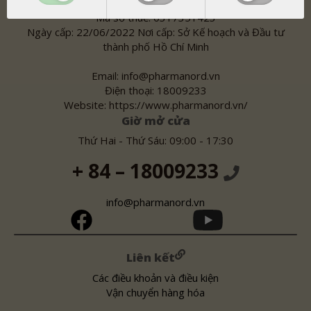
Mã số thuế: 0317351423
Ngày cấp: 22/06/2022 Nơi cấp: Sở Kế hoạch và Đầu tư
thành phố Hồ Chí Minh
Email: info@pharmanord.vn
Điện thoại: 18009233
Website: https://www.pharmanord.vn/
Giờ mở cửa
Thứ Hai - Thứ Sáu: 09:00 - 17:30
+ 84 – 18009233
info@pharmanord.vn
Liên kết
Các điều khoản và điều kiện
Vận chuyển hàng hóa