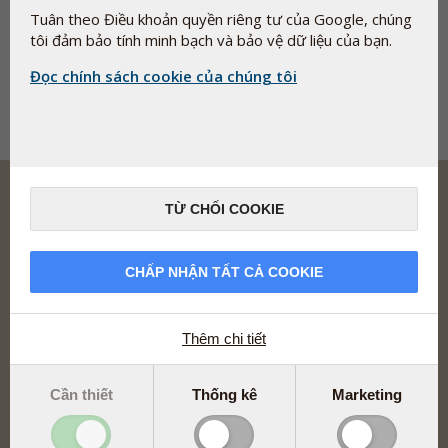
Health News.
Tuân theo Điều khoản quyền riêng tư của Google, chúng
tôi đảm bảo tính minh bạch và bảo vệ dữ liệu của bạn.
Go back to Events
Đọc chính sách cookie của chúng tôi
Go back to Homepage
TỪ CHỐI COOKIE
Pharma Nord phát triển, sản xuất và tiếp thị các chất bổ
CHẤP NHẬN TẤT CẢ COOKIE
sung chế độ ăn uống, thuốc thảo dược và thuốc đã được ghi
nhận lâm sàng dựa trên tài liệu, an toàn và khả dụng sinh
học tối ưu.
Địa chỉ
Thêm chi tiết
CÔNG TY TNHH PHARMA NORD VIỆT NAM
Địa chỉ: Tầng 6 và 7, tòa nhà Mê Linh Point Tower, số 2
Cần thiết
Thống kê
Marketing
Ngô Đức Kế, Phường Bến Nghé,
Quận 1, Thành phố Hồ Chí Minh