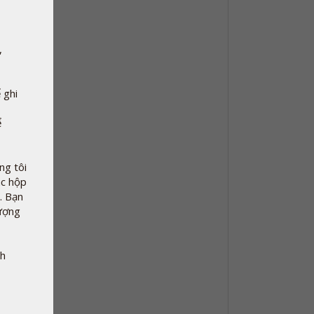
,
 ghi
ể
g tôi
ác hộp
. Bạn
tượng
nh