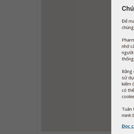
Chú
Để ma
chúng
Pharm
nhớ c
người
thống
Bằng 
sử dụ
kiểm 
có th
cookie
Tuân 
minh 
Đọc c