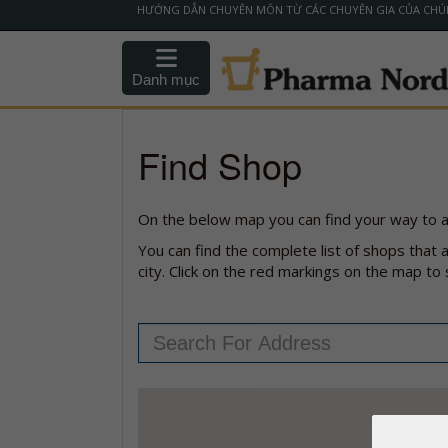
HƯỚNG DẪN CHUYÊN MÔN TỪ CÁC CHUYÊN GIA CỦA CHÚ
Danh mục
Find Shop
On the below map you can find your way to a
You can find the complete list of shops that a
city. Click on the red markings on the map to 