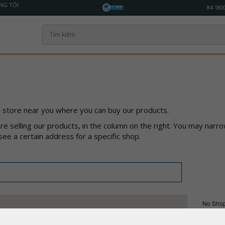
NG TÔI
84 180
 store near you where you can buy our products.
re selling our products, in the column on the right. You may narro
see a certain address for a specific shop.
No Sho