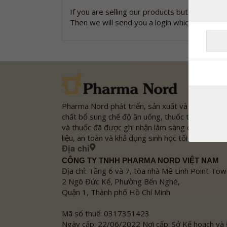
If you are selling our products but not listed
Then we will send you a login which you can u
Pharma Nord phát triển, sản xuất và tiếp thị các
chất bổ sung chế độ ăn uống, thuốc thảo dược
và thuốc đã được ghi nhận lâm sàng dựa trên tà
liệu, an toàn và khả dụng sinh học tối ưu.
Địa chỉ
CÔNG TY TNHH PHARMA NORD VIỆT NAM
Địa chỉ: Tầng 6 và 7, tòa nhà Mê Linh Point Tow
2 Ngô Đức Kế, Phường Bến Nghé,
Quận 1, Thành phố Hồ Chí Minh
Mã số thuế: 0317351423
Ngày cấp: 22/06/2022 Nơi cấp: Sở Kế hoạch và