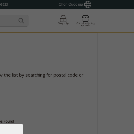
09233
Chọn Quốc gia
Đăng nhập
Ghé thăm cửa hàng
trực tuyến
w the list by searching for postal code or
ps Found