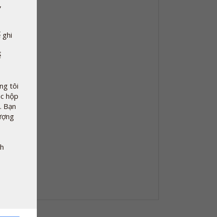
,
 ghi
ể
g tôi
ác hộp
. Bạn
tượng
nh