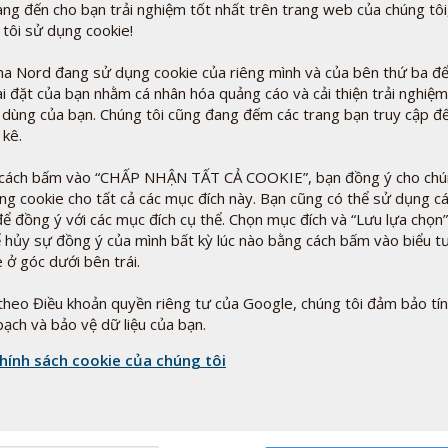
ng đến cho bạn trải nghiệm tốt nhất trên trang web của chúng tôi
 tôi sử dụng cookie!
t còn được đặt tên là Chất đồng trùng hợp axit metacrylic
a Nord đang sử dụng cookie của riêng mình và của bên thứ ba để
 5,5. được sử dụng trong viên nang và viên nén như một
ài đặt của bạn nhằm cá nhân hóa quảng cáo và cải thiện trải nghiệm
 dùng của bạn. Chúng tôi cũng đang đếm các trang bạn truy cập đ
 thành phần hoạt tính chống lại dịch dạ dày và cung cấp
 kê.
vào độ pH. Pharma Nord sử dụng nó trong chế phẩm Bio-
oát trong ruột non giúp loại bỏ vấn đề với mùi tỏi nồng nặc.
c có số E 1206. Nó thường được coi là vật liệu phủ không
cách bấm vào “CHẤP NHẬN TẤT CẢ COOKIE”, bạn đồng ý cho chún
ng cookie cho tất cả các mục đích này. Bạn cũng có thể sử dụng c
để đồng ý với các mục đích cụ thể. Chọn mục đích và “Lưu lựa chọn”
ể hủy sự đồng ý của mình bất kỳ lúc nào bằng cách bấm vào biểu 
 ở góc dưới bên trái.
r
theo Điều khoản quyền riêng tư của Google, chúng tôi đảm bảo tí
bạch và bảo vệ dữ liệu của bạn.
hính sách cookie của chúng tôi