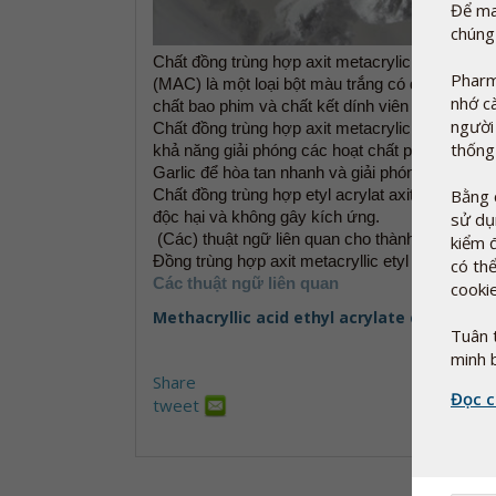
Để ma
chúng
Chất đồng trùng hợp axit metacrylic etyl acryla
Pharm
(MAC) là một loại bột màu trắng có độ pH trên
nhớ c
chất bao phim và chất kết dính viên nén.
người
Chất đồng trùng hợp axit metacrylic bảo vệ các
thống
khả năng giải phóng các hoạt chất phụ thuộc 
Garlic để hòa tan nhanh và giải phóng có kiểm s
Chất đồng trùng hợp etyl acrylat axit metacryli
Bằng 
độc hại và không gây kích ứng.
sử dụ
(Các) thuật ngữ liên quan cho thành phần này
kiểm 
Đồng trùng hợp axit metacryllic etyl acrylat
có th
Các thuật ngữ liên quan
cookie
Methacryllic acid ethyl acrylate co-polyme
Tuân 
minh 
Share
Đọc c
tweet