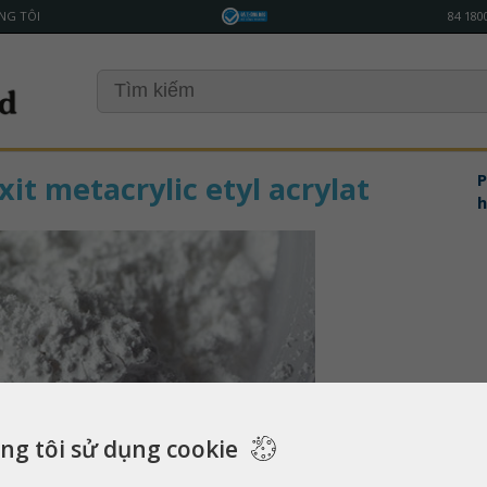
NG TÔI
84 180
it metacrylic etyl acrylat
P
h
ng tôi sử dụng cookie