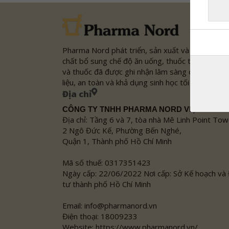
Pharma Nord phát triển, sản xuất và tiếp thị các
chất bổ sung chế độ ăn uống, thuốc thảo dược
và thuốc đã được ghi nhận lâm sàng dựa trên tà
liệu, an toàn và khả dụng sinh học tối ưu.
Địa chỉ
CÔNG TY TNHH PHARMA NORD VIỆT NAM
Địa chỉ: Tầng 6 và 7, tòa nhà Mê Linh Point Tow
2 Ngô Đức Kế, Phường Bến Nghé,
Quận 1, Thành phố Hồ Chí Minh
Mã số thuế: 0317351423
Ngày cấp: 22/06/2022 Nơi cấp: Sở Kế hoạch và
tư thành phố Hồ Chí Minh
Email: info@pharmanord.vn
Điện thoại: 18009233
Website: https://www.pharmanord.vn/