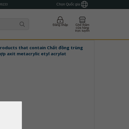
09233
Chọn Quốc gia
Đăng nhập
Ghé thăm
cửa hàng
trực tuyến
roducts that contain
Chất đồng trùng
ợp axit metacrylic etyl acrylat