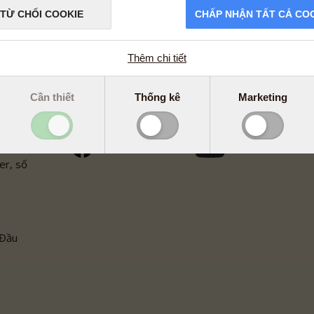
TỪ CHỐI COOKIE
CHẤP NHẬN TẤT CẢ CO
Giờ mở cửa
Thêm chi tiết
Thứ Hai - Thứ Sáu: 09:00 - 17:30
+ 84 – 18009233
i
Cần thiết
Thống kê
Marketing
info@pharmanord.vn
er, số
 Đầu