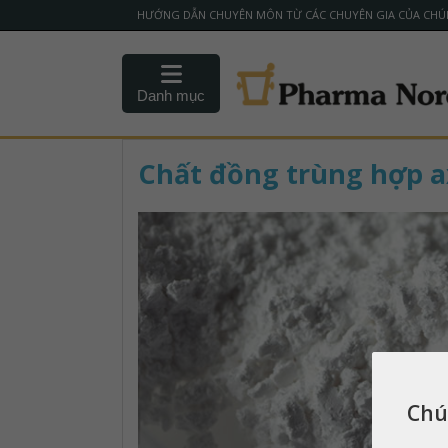
HƯỚNG DẪN CHUYÊN MÔN TỪ CÁC CHUYÊN GIA CỦA CHÚ
Danh mục
Chất đồng trùng hợp ax
Chú