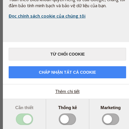
đảm bảo tính minh bạch và bảo vệ dữ liệu của bạn.
Đọc chính sách cookie của chúng tôi
Dextrose là một thuật ngữ được sử dụng bởi ngành công nghiệp 
(glucose dextrorotatory). Dextrose là một monosacarit, được tìm 
nhau: Glucose - glucose khan - đường nho - đường bắp - đường
dụng tạo năng lượng bởi hầu hết các sinh vật sống.
Tại Pharma Nord, nó được thêm vào với vai trò là thức ăn cho vi k
TỪ CHỐI COOKIE
Dextrose xuất hiện trong tự nhiên nhưng có thể được tạo ra từ các
tinh bột như lúa mì, gạo và khoai tây bằng cách sử dụng quá trìn
thường được làm từ bắp.
CHẤP NHẬN TẤT CẢ COOKIE
(Các) thuật ngữ liên quan cho thành phần này
Polydextrose FCC
Các thuật ngữ liên quan
Thêm chi tiết
Polydextrose FCC
Cần thiết
Thống kê
Marketing
Share
tweet