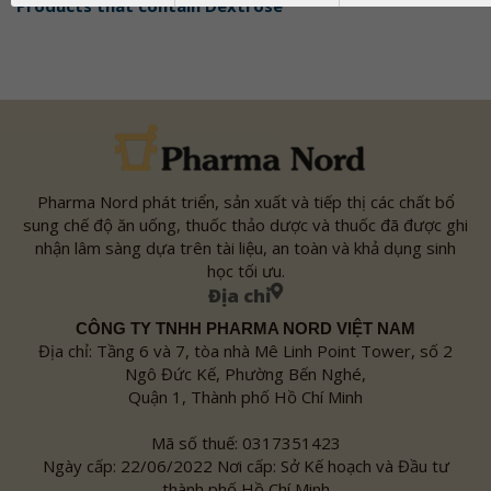
Products that contain
Dextrose
Pharma Nord phát triển, sản xuất và tiếp thị các chất bổ
sung chế độ ăn uống, thuốc thảo dược và thuốc đã được ghi
nhận lâm sàng dựa trên tài liệu, an toàn và khả dụng sinh
học tối ưu.
Địa chỉ
CÔNG TY TNHH PHARMA NORD VIỆT NAM
Địa chỉ: Tầng 6 và 7, tòa nhà Mê Linh Point Tower, số 2
Ngô Đức Kế, Phường Bến Nghé,
Quận 1, Thành phố Hồ Chí Minh
Mã số thuế: 0317351423
Ngày cấp: 22/06/2022 Nơi cấp: Sở Kế hoạch và Đầu tư
thành phố Hồ Chí Minh