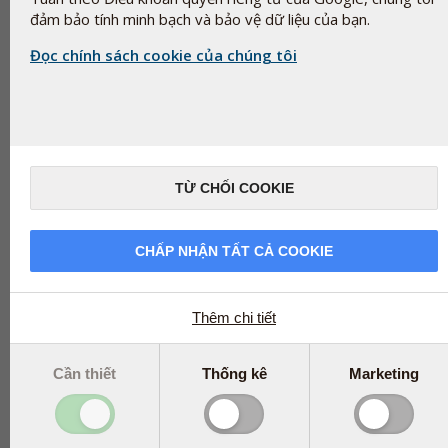
đảm bảo tính minh bạch và bảo vệ dữ liệu của bạn.
Đọc chính sách cookie của chúng tôi
Natri carboxymethyl cellulose liên kết với số E 468 còn được gọi là
chéo. Trong tiếng Anh, nó được gọi là croscarmellose sodium.
Nó là một loại bột màu trắng đến trắng nhạt, không mùi, dễ dàng
các sợi cellulose khó tan từ gỗ hoặc bông đã được xử lý theo các
thành các chuỗi đan chéo nhau. Như đã đề cập ở trên, natri carbox
TỪ CHỐI COOKIE
chéo không được cơ thể hấp thu. Và nó có vai trò giúp hòa tan viê
(Các) thuật ngữ liên quan cho thành phần này
Natri carboxy methyl cellulose liên kết chéo
CHẤP NHẬN TẤT CẢ COOKIE
Croscarmellose sodium
Các thuật ngữ liên quan
Croscarmellose sodium
Cross-linked sodium carboxy me
Thêm chi tiết
Share
Cần thiết
Thống kê
Marketing
tweet
Products that contain
Natri Carboxymethyl Cellulose