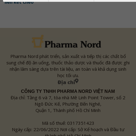
liên kết chéo
Pharma Nord phát triển, sản xuất và tiếp thị các chất bổ
sung chế độ ăn uống, thuốc thảo dược và thuốc đã được ghi
nhận lâm sàng dựa trên tài liệu, an toàn và khả dụng sinh
học tối ưu.
Địa chỉ
CÔNG TY TNHH PHARMA NORD VIỆT NAM
Địa chỉ: Tầng 6 và 7, tòa nhà Mê Linh Point Tower, số 2
Ngô Đức Kế, Phường Bến Nghé,
Quận 1, Thành phố Hồ Chí Minh
Mã số thuế: 0317351423
Ngày cấp: 22/06/2022 Nơi cấp: Sở Kế hoạch và Đầu tư
thành phố Hồ Chí Minh