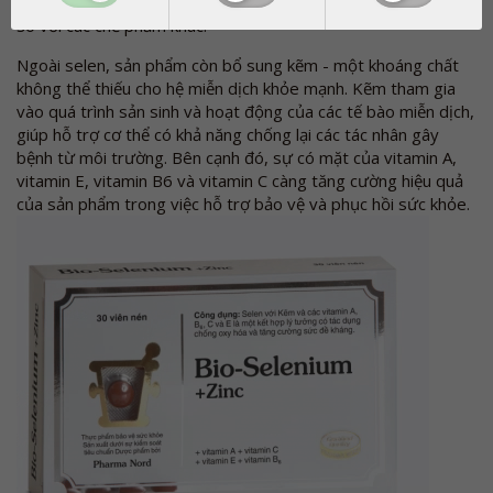
Pharma Nord, là sản phẩm cung cấp selen hiệu quả hơn hẳn
so với các chế phẩm khác.
Ngoài selen, sản phẩm còn bổ sung kẽm - một khoáng chất
không thể thiếu cho hệ miễn dịch khỏe mạnh. Kẽm tham gia
vào quá trình sản sinh và hoạt động của các tế bào miễn dịch,
giúp hỗ trợ cơ thể có khả năng chống lại các tác nhân gây
bệnh từ môi trường. Bên cạnh đó, sự có mặt của vitamin A,
vitamin E, vitamin B6 và vitamin C càng tăng cường hiệu quả
của sản phẩm trong việc hỗ trợ bảo vệ và phục hồi sức khỏe.