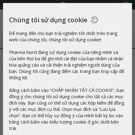
Chọn Quốc gia
Chúng tôi sử dụng cookie
Danh mục
Để mang đến cho bạn trải nghiệm tốt nhất trên trang
web của chúng tôi, chúng tôi sử dụng cookie!
Pharma Nord đang sử dụng cookie của riêng mình và
Pharma Nord - Chất lượng tạo
của bên thứ ba để ghi nhớ cài đặt của bạn nhằm cá nhân
hóa quảng cáo và cải thiện trải nghiệm người dùng của
nên sự khác biệt trong từng
bạn. Chúng tôi cũng đang đếm các trang bạn truy cập để
thống kê.
sản phẩm
Bằng cách bấm vào “CHẤP NHẬN TẤT CẢ COOKIE”, bạn
đồng ý cho chúng tôi sử dụng cookie cho tất cả các mục
19-11-2024
đích này. Bạn cũng có thể sử dụng các hộp kiểm để đồng
Trong bối cảnh sức khỏe ngày càng trở thành mối quan tâm
ý với các mục đích cụ thể. Chọn mục đích và “Lưu lựa
hàng đầu, việc lựa chọn các sản phẩm bổ sung an toàn, chất
chọn”. Bạn có thể hủy sự đồng ý của mình bất kỳ lúc nào
lượng và hiệu quả đã trở thành ưu tiên của người tiêu dùng
bằng cách bấm vào biểu tượng cookie ở góc dưới bên
thông minh.
trái.